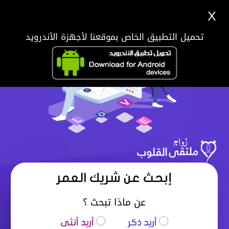
X
تحميل التطبيق الخاص بموقعنا لأجهزة الأندرويد
إبحث عن شريك العمر
عن ماذا تبحث ؟
أريد ذكر
أريد أنثى