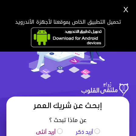
X
تحميل التطبيق الخاص بموقعنا لأجهزة الأندرويد
إبحث عن شريك العمر
عن ماذا تبحث ؟
أريد ذكر
أريد أنثى