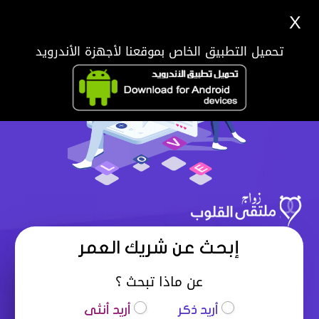
X
تحميل التطبيق الخاص بموقعنا لأجهزة الأندرويد
إبحث عن شريك العمر
عن ماذا تبحث ؟
أريد ذكر
أريد أنثى