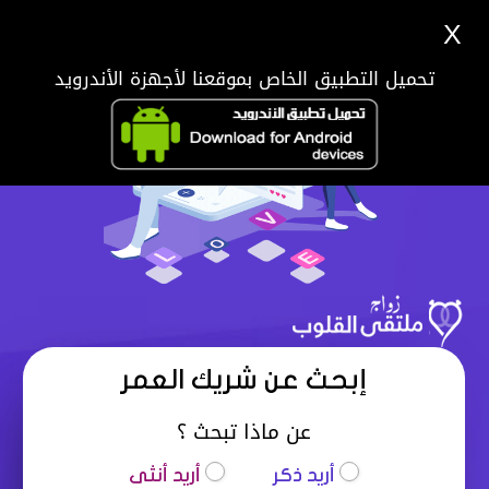
X
تحميل التطبيق الخاص بموقعنا لأجهزة الأندرويد
إبحث عن شريك العمر
عن ماذا تبحث ؟
أريد ذكر
أريد أنثى