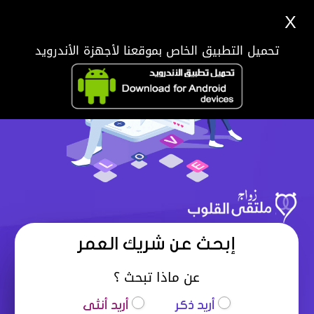
X
تحميل التطبيق الخاص بموقعنا لأجهزة الأندرويد
إبحث عن شريك العمر
عن ماذا تبحث ؟
أريد ذكر
أريد أنثى