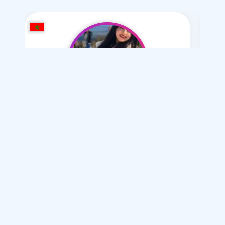
sham alrian
/ 28
Je souhaite
Mariage normal
Articles sur le mariage