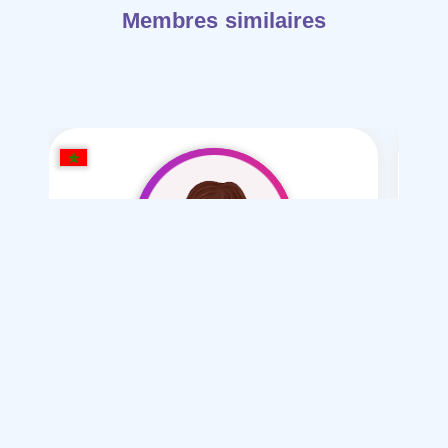
Membres similaires
Imaaa7
/ 33
Je souhaite
ie
Mariage normal