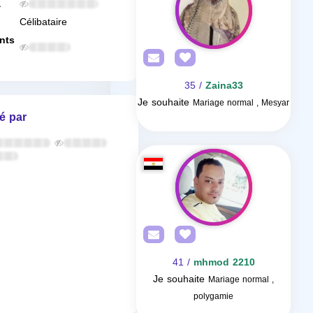
a
Célibataire
nts
/ 35
Zaina33
Je souhaite
Mariage normal , Mesyar
é par
/ 41
mhmod 2210
Je souhaite
Mariage normal ,
polygamie