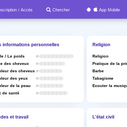
nscription
Accès
Chercher
App Mobile
/
s informations personnelles
Religion
lle / Le poids
Religion
e des cheveux
Pratique de la pri
leur des cheveux
Barbe
leur des yeux
Tabagisme
leur de la peau
Ecouter la musiq
t de santé
des et travail
L'état civil