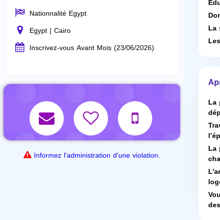
Edu
Nationnalité Egypt
Dom
La 
Egypt | Cairo
Les
Inscrivez-vous Avant Mois (23/06/2026)
Ap
La 
dép
Tra
l’é
La 
Informez l'administration d'une violation.
cha
L'a
log
Vou
des