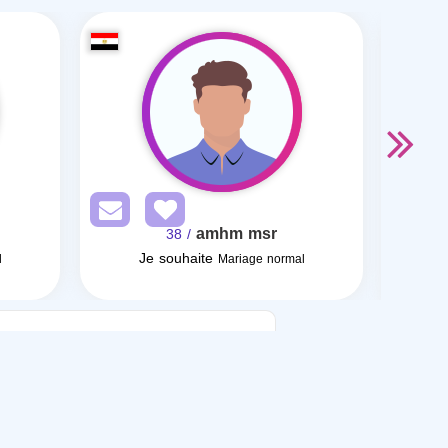
amhm msr
/ 38
Je souhaite
Je sou
l
Mariage normal