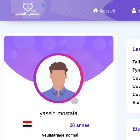
Accueil
I
Le
Tai
Typ
Cou
Cou
Cou
Eta
yassin mostafa
28 année
Etu
normal
veutMariage