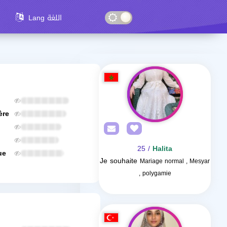
Lang اللغة
ère
/ 25
Halita
ue
Je souhaite
Mariage normal , Mesyar
, polygamie