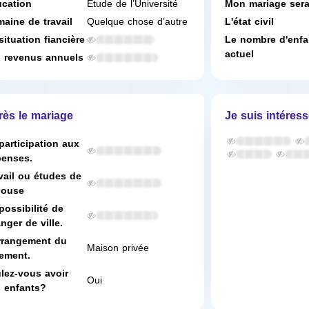
cation
Étude de l’Université
Mon mariage ser
aine de travail
Quelque chose d’autre
L'état civil
situation fiancière
Le nombre d'enfa
actuel
 revenus annuels
rès le mariage
Je suis intéress
participation aux
enses.
vail ou études de
pouse
possibilité de
nger de ville.
rrangement du
Maison privée
ement.
lez-vous avoir
Oui
 enfants?