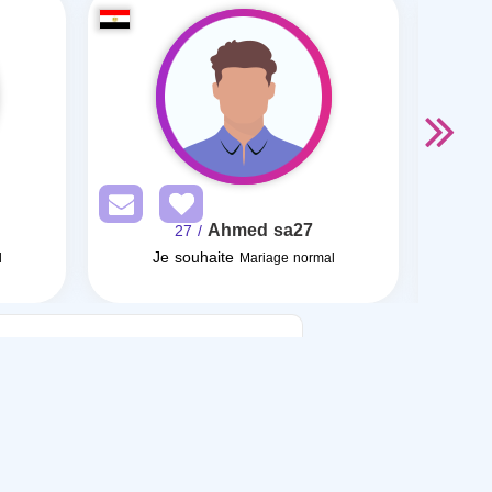
Ahmed sa27
/ 27
Je souhaite
Je so
l
Mariage normal