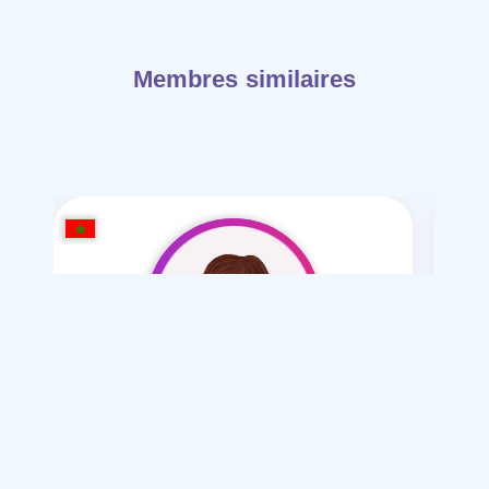
Membres similaires
Imaaa7
/ 33
Je souhaite
ie
Mariage normal