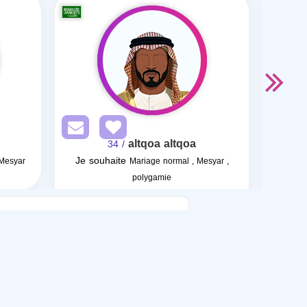
altqoa altqoa
/ 34
Je souhaite
Je so
 Mesyar
Mariage normal , Mesyar ,
polygamie