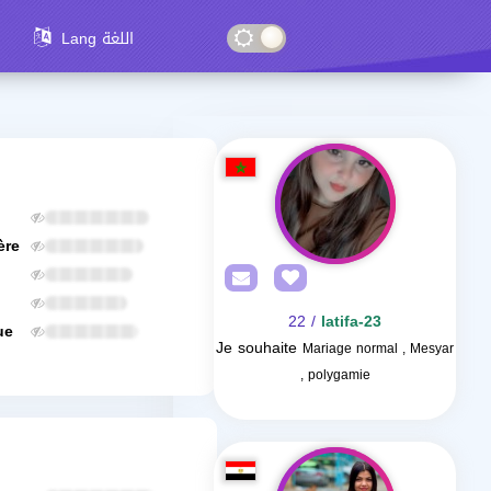
Lang اللغة
ère
/ 22
latifa-23
ue
Je souhaite
Mariage normal , Mesyar
, polygamie