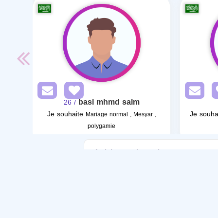
basl mhmd salm
/ 26
Je souhaite
Je souha
Mariage normal , Mesyar ,
polygamie
Articles sur le mariage