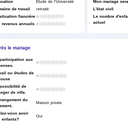
cation
Étude de l’Université
Mon mariage ser
aine de travail
retraité
L'état civil
situation fiancière
Le nombre d'enfa
actuel
 revenus annuels
rès le mariage
participation aux
enses.
vail ou études de
pouse
possibilité de
nger de ville.
rrangement du
Maison privée
ement.
lez-vous avoir
Oui
 enfants?