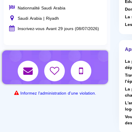
Edu
Nationnalité Saudi Arabia
Dom
La 
Saudi Arabia | Riyadh
Les
Inscrivez-vous Avant 29 jours (08/07/2026)
Ap
La 
dép
Tra
l’é
La 
Informez l'administration d'une violation.
cha
L'a
log
Vou
des