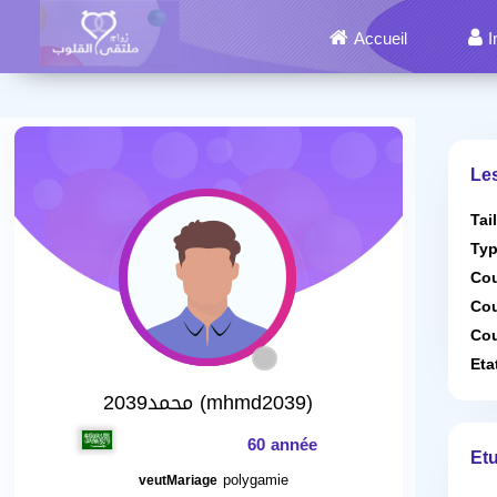
Accueil
I
Le
Tai
Typ
Cou
Cou
Cou
Eta
محمد2039 (mhmd2039)
60 année
Etu
polygamie
veutMariage