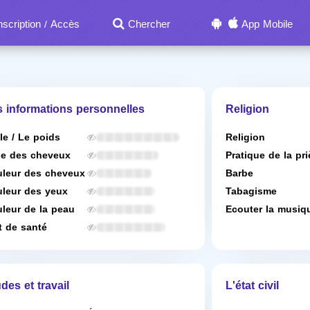
nscription
Accès
Chercher
App Mobile
/
s informations personnelles
Religion
lle / Le poids
Religion
e des cheveux
Pratique de la pri
leur des cheveux
Barbe
leur des yeux
Tabagisme
leur de la peau
Ecouter la musiq
t de santé
des et travail
L'état civil