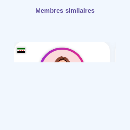
Membres similaires
Am lol-21
/ 21
Je souhaite
Mariage normal